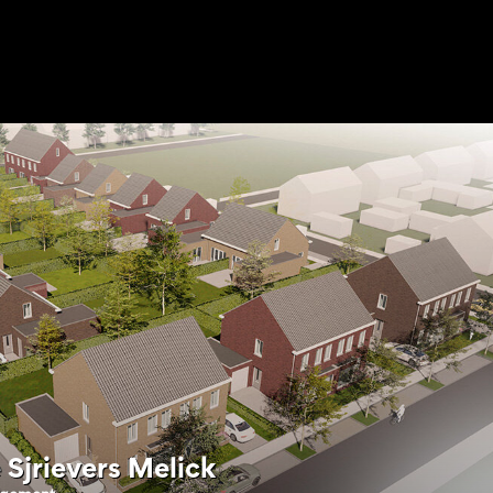
n
Sjrievers Melick