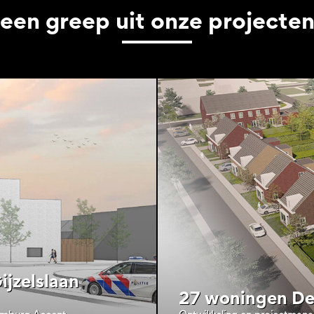
een greep uit onze projecte
jzelslaan
27 woningen De 