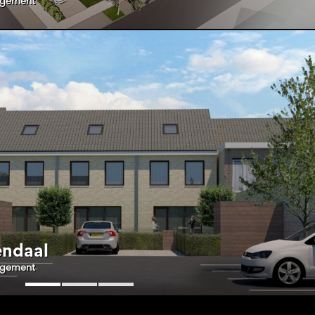
agement
endaal
agement