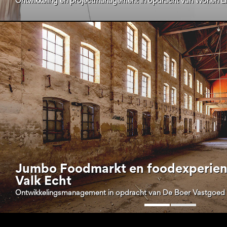
Ontwikkeling en projectmanagement in opdracht van Wonen L
Jumbo Foodmarkt en foodexperien
Valk Echt
Ontwikkelingsmanagement in opdracht van De Boer Vastgoed