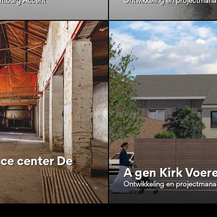
imburg Accent
Ontwikkeling en projectman
ce center De
A gen Kirk Voer
Ontwikkeling en projectman