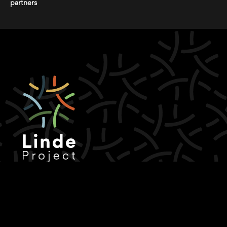
partners
Oude Lindestraat 40
6411EJ Heerlen
Per: 06 – 52559004